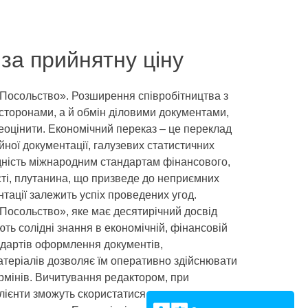
за прийнятну ціну
 Посольство». Розширення співробітництва з
сторонами, а й обмін діловими документами,
еоцінити. Економічний переказ – це переклад
йної документації, галузевих статистичних
дність міжнародним стандартам фінансового,
ості, плутанина, що призведе до неприємних
нтації залежить успіх проведених угод.
 Посольство», яке має десятирічний досвід
ть солідні знання в економічній, фінансовій
ндартів оформлення документів,
атеріалів дозволяє їм оперативно здійснювати
ермінів. Вичитування редактором, при
клієнти зможуть скористатися послугами