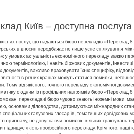
клад Київ – доступна послуга 
 якісних послуг, що надаються бюро перекладів «Переклад 8
рських відносин передбачає не лише усне спілкування між 
ож у умовах актуальність економічного перекладу важко пер
чною термінологією, і навіть біржових документів, інвестиці
 документів, важливо враховувати їхню специфіку, відпові
 звітності в різних країнах можуть статися помилки, неточн
ми. Тому від якісного, точного перекладу економічної докуме
тематику є одним із профільних напрямків бюро «Переклад 8
омовані перекладачі бюро чудово знають іноземні мови, маю
гією, основами діловодства, дотримуються міжнародних ста
 спеціальних галузевих глосаріїв, тематичних довідкових м
сті оригіналу, не допускаючи помилок, вільних трактувань т
и підвищує якість професійного перекладу. Крім того, наші 