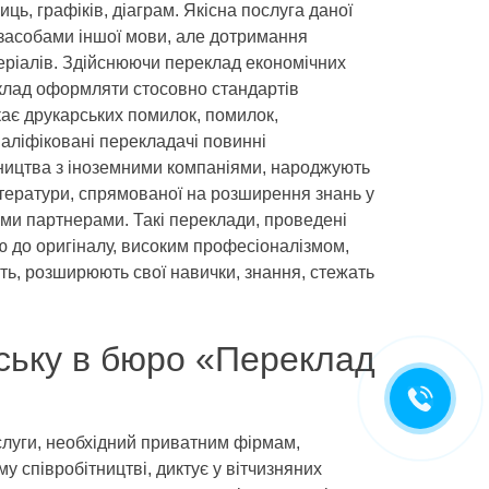
ь, графіків, діаграм. Якісна послуга даної
 засобами іншої мови, але дотримання
теріалів. Здійснюючи переклад економічних
реклад оформляти стосовно стандартів
кає друкарських помилок, помилок,
валіфіковані перекладачі повинні
тництва з іноземними компаніями, народжують
ітератури, спрямованої на розширення знань у
ними партнерами. Такі переклади, проведені
ю до оригіналу, високим професіоналізмом,
ть, розширюють свої навички, знання, стежать
йську в бюро «Переклад
слуги, необхідний приватним фірмам,
 співробітництві, диктує у вітчизняних