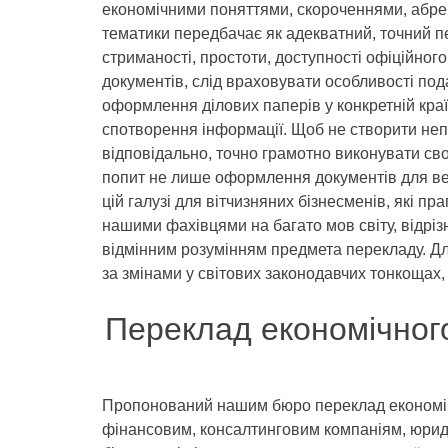
економічними поняттями, скороченнями, абреві
тематики передбачає як адекватний, точний п
стриманості, простоти, доступності офіційно
документів, слід враховувати особливості пода
оформлення ділових паперів у конкретній краї
спотворення інформації. Щоб не створити непр
відповідально, точно грамотно виконувати св
попит не лише оформлення документів для вед
цій галузі для вітчизняних бізнесменів, які п
нашими фахівцями на багато мов світу, відрі
відмінним розумінням предмета перекладу. Дл
за змінами у світових законодавчих тонкощах,
Переклад економічного
Пропонований нашим бюро переклад економічно
фінансовим, консалтинговим компаніям, юриди