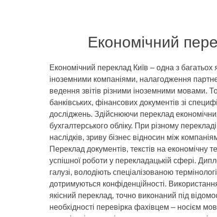
Економічний пере
Економічний переклад Київ – одна з багатьох
іноземними компаніями, налагодження партне
ведення звітів різними іноземними мовами. Т
банківських, фінансових документів зі специфі
досліджень. Здійснюючи переклад економічних
бухгалтерського обліку. При різному перекладі
наслідків, зриву бізнес відносин між компанія
Переклад документів, текстів на економічну 
успішної роботи у перекладацькій сфері. Дипл
галузі, володіють спеціалізованою терміноло
дотримуються конфіденційності. Використання
якісний переклад, точно виконаний під відомо
необхідності перевірка фахівцем – носієм мов