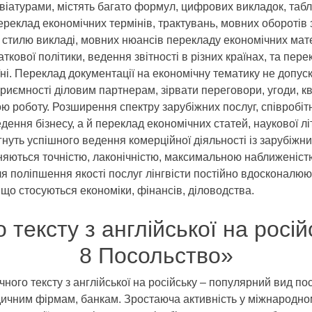
атурами, містять багато формул, цифрових викладок, таблиц
ереклад економічних термінів, трактувань, мовних оборотів
го стилю викладі, мовних нюансів перекладу економічних ма
ткової політики, ведення звітності в різних країнах, та пе
ні. Переклад документації на економічну тематику не допус
иємності діловим партнерам, зірвати переговори, угоди, к
ою роботу. Розширення спектру зарубіжних послуг, співробі
ення бізнесу, а й переклад економічних статей, наукової л
рагнуть успішного ведення комерційної діяльності із зарубіж
зняються точністю, лаконічністю, максимальною наближеніст
я поліпшення якості послуг лінгвісти постійно вдосконалюю
 що стосуються економіки, фінансів, діловодства.
 тексту з англійської на росі
8 Посольство»
го тексту з англійської на російську – популярний вид по
чним фірмам, банкам. Зростаюча активність у міжнародному