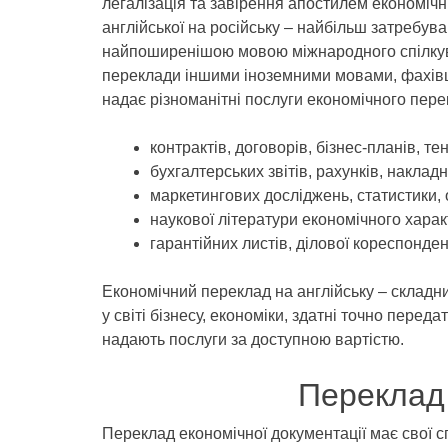
легалізація та завірення апостилем економічн
англійської на російську – найбільш затребува
найпоширенішою мовою міжнародного спілкуван
переклади іншими іноземними мовами, фахівці
надає різноманітні послуги економічного пере
контрактів, договорів, бізнес-планів, те
бухгалтерських звітів, рахунків, накладн
маркетингових досліджень, статистики, 
наукової літератури економічного харак
гарантійних листів, ділової кореспонденц
Економічний переклад на англійську – складн
у світі бізнесу, економіки, здатні точно пере
надають послуги за доступною вартістю.
Переклад 
Переклад економічної документації має свої 