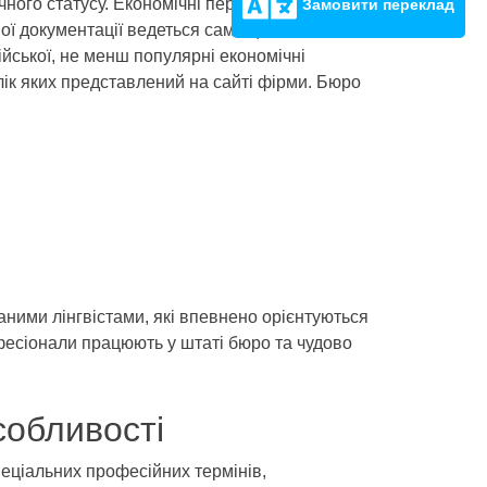
ного статусу. Економічні переклади з
Замовити переклад
вої документації ведеться саме цією
йської, не менш популярні економічні
ік яких представлений на сайті фірми. Бюро
аними лінгвістами, які впевнено орієнтуються
рофесіонали працюють у штаті бюро та чудово
собливості
пеціальних професійних термінів,