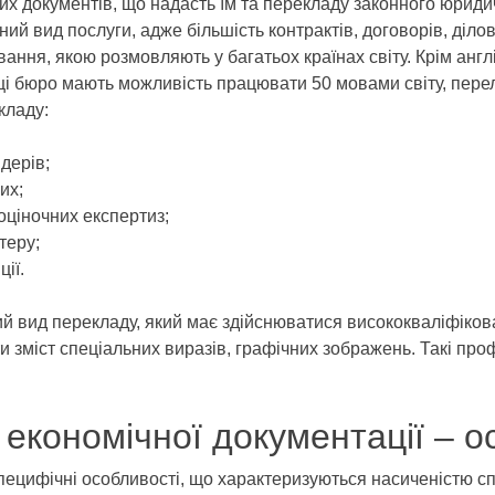
их документів, що надасть їм та перекладу законного юридич
ний вид послуги, адже більшість контрактів, договорів, діло
ня, якою розмовляють у багатьох країнах світу. Крім англі
 бюро мають можливість працювати 50 мовами світу, перел
кладу:
ндерів;
их;
оціночних експертиз;
теру;
ії.
ий вид перекладу, який має здійснюватися висококваліфіков
дати зміст спеціальних виразів, графічних зображень. Такі п
економічної документації – о
специфічні особливості, що характеризуються насиченістю с