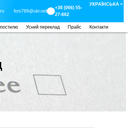
+38 (066) 55-
го
fors789@ukr.net
27-662
апостилю
Усний переклад
Прайс
Контакти
Д